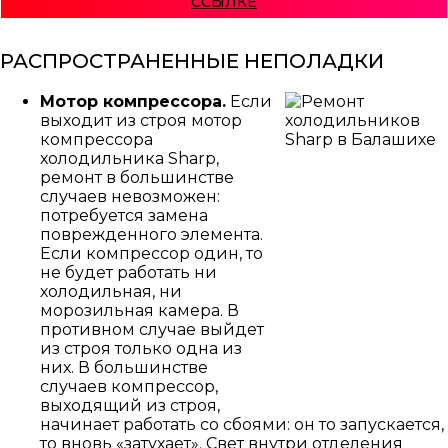
ССЫЛКЕ
КОНДИЦИОНЕРЫ И СПЛИТ СИСТЕМЫ
РАСПРОСТРАНЕННЫЕ НЕПОЛАДКИ
Мотор компрессора.
Если
ТОРГОВОЕ ХОЛОДИЛЬНОЕ ОБОРУДОВАНИЕ
выходит из строя мотор
компрессора
холодильника Sharp,
ремонт в большинстве
случаев невозможен:
потребуется замена
МОРОЗИЛЬНЫЕ КАМЕРЫ
поврежденного элемента.
Если компрессор один, то
не будет работать ни
холодильная, ни
морозильная камера. В
противном случае выйдет
из строя только одна из
них. В большинстве
случаев компрессор,
выходящий из строя,
начинает работать со сбоями: он то запускается,
то вновь «затухает». Свет внутри отделения