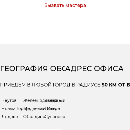
Вызвать мастера
Согласен с условиями обработки персональных
данных
ГЕОГРАФИЯ ОБСЛУЖИВАНИЯ
АДРЕС ОФИСА
ПРИЕДЕМ В ЛЮБОЙ ГОРОД В РАДИУСЕ
50 КМ ОТ
Реутов
Железнодорожный
Звёздный городок
Новый Городок
Медвежьи Озёра
Долгое
Ледово
Оболдино
Супонево