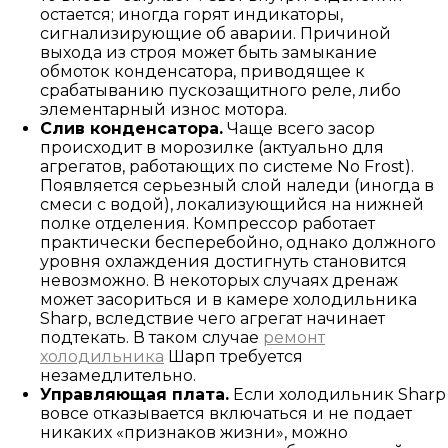
остается; иногда горят индикаторы,
сигнализирующие об аварии. Причиной
выхода из строя может быть замыкание
обмоток конденсатора, приводящее к
срабатыванию пускозащитного реле, либо
элементарный износ мотора.
Слив конденсатора.
Чаще всего засор
происходит в морозилке (актуально для
агрегатов, работающих по системе No Frost).
Появляется серьезный слой наледи (иногда в
смеси с водой), локализующийся на нижней
полке отделения. Компрессор работает
практически бесперебойно, однако должного
уровня охлаждения достигнуть становится
невозможно. В некоторых случаях дренаж
может засориться и в камере холодильника
Sharp, вследствие чего агрегат начинает
подтекать. В таком случае
ремонт
холодильника
Шарп требуется
незамедлительно.
Управляющая плата.
Если холодильник Sharp
вовсе отказывается включаться и не подает
никаких «признаков жизни», можно