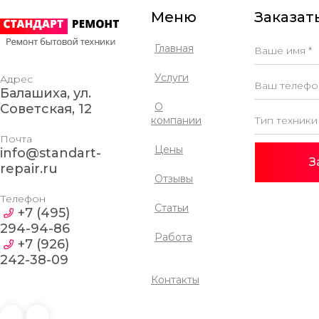
один прекрасный день,
Меню
Заказать
стиральная машинка просто
перестала работать, она
запускалась, шумела, но вот
Главная
барабан сам не крутился.
Соседка посоветовала фирму
Услуги
Адрес
Стандарт Ремонт, сама там
Балашиха, ул.
чинила машинку и осталась
довольна. Заявку нашу
О
Советская, 12
рассмотрели быстро и
компании
перезвонили буквально через
Почта
минут 15, согласовали время и
Цены
info@standart-
дату. Мастер спасибо ему
З
repair.ru
огромное приехал быстро,
Отзывы
произвёл ремонт на месте. По
цене всё приемлемо
Телефон
Статьи
оказалось вполне!
+7 (495)
294-94-86
Работа
+7 (926)
242-38-09
СВЕТЛАНА
Контакты
Даже не думала, что мой
старенький холодильник