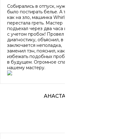
Собирались в отпуск, нужно
было постирать белье. А тут,
как на зло, машинка Whirlpool
перестала греть. Мастер
подъехал через два часа и это
с учетом пробок! Провел
диагностику, объяснил, в чем
заключается неполадка,
заменил тэн, пояснил, как
избежать подобных проблем
в будущем. Огромное спасибо
нашему мастеру.
АНАСТАСИЯ