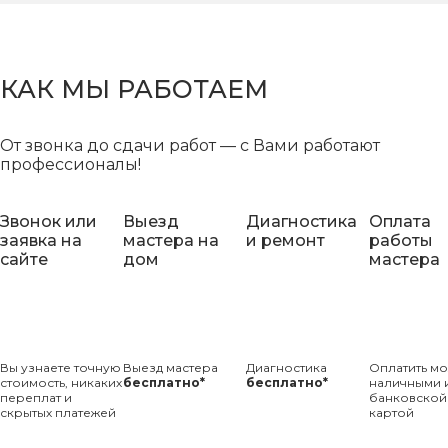
КАК МЫ РАБОТАЕМ
От звонка до сдачи работ — с Вами работают
профессионалы!
Звонок или
Выезд
Диагностика
Оплата
заявка на
мастера на
и ремонт
работы
сайте
дом
мастера
Вы узнаете точную
Выезд мастера
Диагностика
Оплатить м
стоимость, никаких
бесплатно*
бесплатно*
наличными 
переплат и
банковской
скрытых платежей
картой