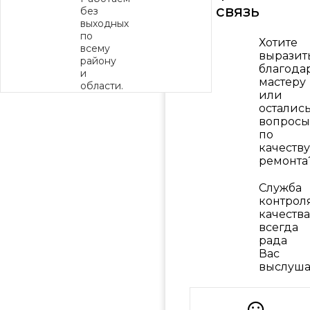
связь
без
выходных
по
Хотите
всему
выразит
району
благода
и
мастеру
области.
или
осталис
вопросы
по
качеству
ремонта
Служба
контрол
качества
всегда
рада
Вас
выслуша