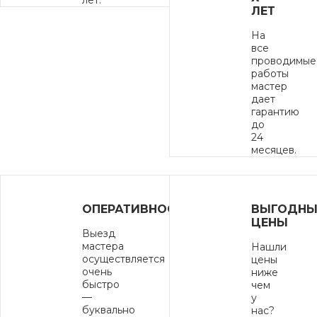
лет.
ЛЕТ
На
все
проводимые
работы
мастер
дает
гарантию
АРКАДИЙ ФИЛИППОВ
до
24
Мастер по стиральным,
месяцев.
посудомоечным и сушильным
машинам
ОПЕРАТИВНОСТЬ
ВЫГОДНЫ
ЦЕНЫ
Выезд
мастера
Нашли
осуществляется
цены
Вызвать мастера
очень
ниже
быстро
чем
—
у
буквально
нас?