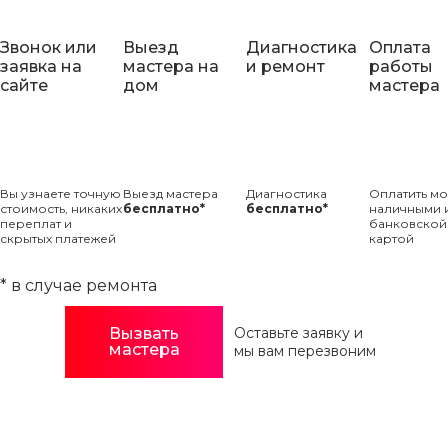
Звонок или
Выезд
Диагностика
Оплата
заявка на
мастера на
и ремонт
работы
сайте
дом
мастера
ДМИТРИЙ ОСИПОВ
Вы узнаете точную
Выезд мастера
Диагностика
Оплатить м
Мастер по электрическим и газовым
стоимость, никаких
бесплатно*
бесплатно*
наличными 
плитам
переплат и
банковской
скрытых платежей
картой
* в случае ремонта
Вызвать
Оставьте заявку и
мастера
мы вам перезвоним
Вызвать мастера