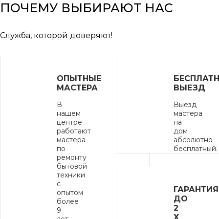
ПОЧЕМУ ВЫБИРАЮТ НАС
Служба, которой доверяют!
ОПЫТНЫЕ
БЕСПЛАТ
ОЛЕГ ВЫСКУБИН
МАСТЕРА
ВЫЕЗД
Мастер по холодильникам и
В
Выезд
морозильным камерам
нашем
мастера
центре
на
работают
дом
мастера
абсолютно
по
бесплатный.
ремонту
бытовой
Вызвать мастера
техники
с
ГАРАНТИЯ
опытом
ДО
более
2
9
Х