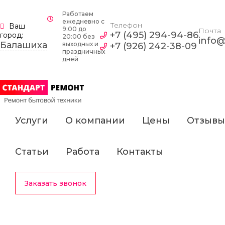
Работаем
ежедневно c
Телефон
Ваш
9:00 до
Почта
+7 (495) 294-94-86
город:
20:00 без
info@
Балашиха
выходных и
+7 (926) 242-38-09
праздничных
дней
Услуги
О компании
Цены
Отзывы
Статьи
Работа
Контакты
Заказать звонок