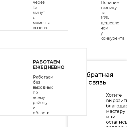
через
Починим
15
технику
минут
на
с
10%
момента
дешевле
вызова.
чем
у
конкурента.
РАБОТАЕМ
ЕЖЕДНЕВНО
Обратная
Работаем
связь
без
выходных
по
Хотите
всему
выразит
району
благода
и
мастеру
области.
или
осталис