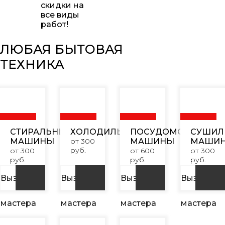
скидки на
все виды
работ!
ЛЮБАЯ БЫТОВАЯ
ТЕХНИКА
СТИРАЛЬНЫЕ
ХОЛОДИЛЬНИКИ
ПОСУДОМОЕЧНЫЕ
СУШИЛ
МАШИНЫ
от 300
МАШИНЫ
МАШИ
руб.
от 300
от 600
от 300
руб.
руб.
руб.
Вызвать
Вызвать
Вызвать
Вызвать
мастера
мастера
мастера
мастера