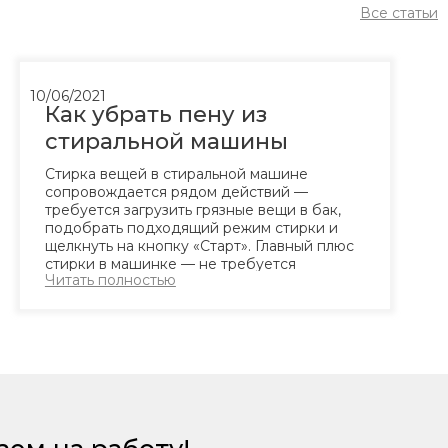
Все статьи
10/06/2021
Как убрать пену из
стиральной машины
Стирка вещей в стиральной машине
сопровождается рядом действий —
требуется загрузить грязные вещи в бак,
подобрать подходящий режим стирки и
щелкнуть на кнопку «Старт». Главный плюс
стирки в машинке — не требуется
Читать полностью
контролировать процесс, можно
заниматься своими делами, а после
окончания процесса просто развесить уже
чистые вещи. Но иногда процесс...