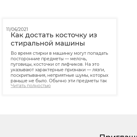
11/06/2021
Как достать косточку из
стиральной машины
Во время стирки в машинку могут попадать
посторонние предметы — мелочь,
пуговицы, косточки от лифчиков. На это
указывают характерные признаки — лязги,
поскрипывания, неприятные шумы, которых
раньше не было. Обычно эти предметы так
Читать полностью
и остаются в барабане, их достаточно
просто достать. Расскажем, как это можно
сделать, почему не стоит оставлять...