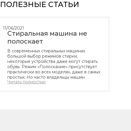
ПОЛЕЗНЫЕ СТАТЬИ
11/06/2021
Стиральная машина не
полоскает
В современных стиральных машинах
большой выбор режимов стирки,
некоторые устройства даже могут стирать
обувь. Режим «Полоскание» присутствует
практически во всех моделях, даже в самых
простых. Но часто владельцы машин
Читать полностью
сталкиваются с тем, что полоскание не
работает, в итоге белье достается все в
пене и стиральном порошке. Что делать,
если...