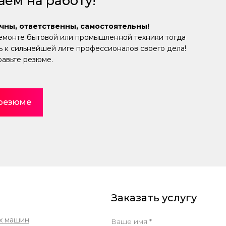
ем на работу!
чны, ответственны, самостоятельны!
емонте бытовой или промышленной техники тогда
 к сильнейшей лиге профессионалов своего дела!
равьте резюме.
 резюме
Заказать услугу
х машин